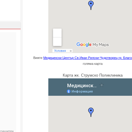
Вижте
Медицински Център Св.Иван Рилски-Чудотворец гр. Благо
голяма карта
Карта жк. Струмско Поликлиника
цезащитен