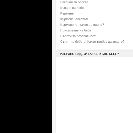
Ваксини за бебета
Къпане на бебе
Кърмене
Кърмене: алкохол
Кърмене: от какво се влияе?
Приспиване на бебе
Съвети за безопасност
Сънят на бебето: Какво трябва да знаете?
ИЗБРАНО ВИДЕО: КАК СЕ КЪПЕ БЕБЕ?