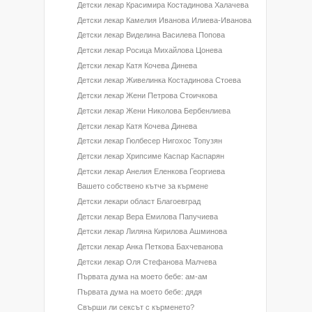
Детски лекар Красимира Костадинова Халачева
Детски лекар Камелия Иванова Илиева-Иванова
Детски лекар Виделина Василева Попова
Детски лекар Росица Михайлова Цонева
Детски лекар Катя Кочева Динева
Детски лекар Живелинка Костадинова Стоева
Детски лекар Жени Петрова Стоичкова
Детски лекар Жени Николова Бербенлиева
Детски лекар Катя Кочева Динева
Детски лекар Гюлбесер Нигохос Топузян
Детски лекар Хрипсиме Каспар Каспарян
Детски лекар Анелия Еленкова Георгиева
Вашето собствено кътче за кърмене
Детски лекари област Благоевград
Детски лекар Вера Емилова Папучиева
Детски лекар Лиляна Кирилова Ашминова
Детски лекар Анка Петкова Бахчеванова
Детски лекар Оля Стефанова Малчева
Първата дума на моето бебе: ам-ам
Първата дума на моето бебе: дядя
Свърши ли сексът с кърменето?