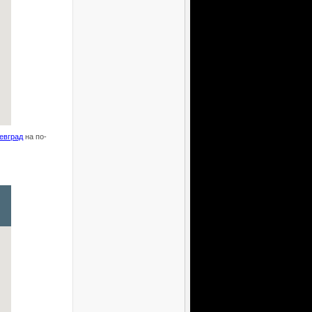
евград
на по-