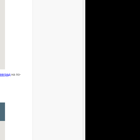
евград
на по-