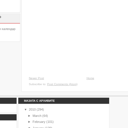
О
н календар
Newer Post
Home
Subscribe to:
Post Comments (Atom)
МАЗАТА С АРХИВИТЕ
▼
2010
(294)
►
March
(64)
►
February
(101)