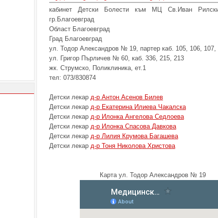
кабинет Детски Болести към МЦ Св.Иван Рилски
гр.Благоевград
Област Благоевград
Град Благоевград
ул. Тодор Александров № 19, партер каб. 105, 106, 107,
ул. Григор Пърличев № 60, каб. 336, 215, 213
жк. Струмско, Поликлиника, ет.1
тел: 073/830874
Детски лекар
д-р Антон Асенов Билев
Детски лекар
д-р Екатерина Илиева Чакалска
Детски лекар
д-р Илонка Ангелова Седлоева
Детски лекар
д-р Илонка Спасова Давкова
Детски лекар
д-р Лилия Крумова Багашева
Детски лекар
д-р Тоня Николова Христова
Карта ул. Тодор Александров № 19