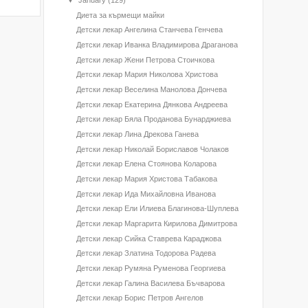
▼
January
(129)
Диета за кърмещи майки
Детски лекар Ангелина Станчева Генчева
Детски лекар Иванка Владимирова Драганова
Детски лекар Жени Петрова Стоичкова
Детски лекар Мария Николова Христова
Детски лекар Веселина Манолова Дончева
Детски лекар Екатерина Дянкова Андреева
Детски лекар Бяла Проданова Бунарджиева
Детски лекар Лина Дрекова Ганева
Детски лекар Николай Бориславов Чолаков
Детски лекар Елена Стоянова Коларова
Детски лекар Мария Христова Табакова
Детски лекар Ида Михайловна Иванова
Детски лекар Ели Илиева Благинова-Шуплева
Детски лекар Маргарита Кирилова Димитрова
Детски лекар Сийка Ставрева Караджова
Детски лекар Златина Тодорова Радева
Детски лекар Румяна Руменова Георгиева
Детски лекар Галина Василева Бъчварова
Детски лекар Борис Петров Ангелов