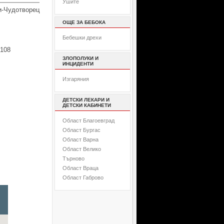
Ушите
-Чудотворец
ОЩЕ ЗА БЕБОКА
Бебешки дрехи
 108
ЗЛОПОЛУКИ И
ИНЦИДЕНТИ
Изгаряния
ДЕТСКИ ЛЕКАРИ И
ДЕТСКИ КАБИНЕТИ
Област Благоевград
Област Бургас
Област Варна
Област Велико
Търново
Област Враца
Област Габрово