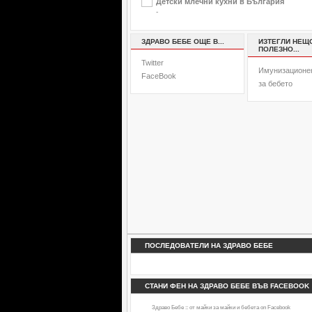
Детски млечни кухни в България
-
ЗДРАВО БЕБЕ ОЩЕ В...
ИЗТЕГЛИ НЕЩ
ПОЛЕЗНО...
Twitter
Имунизационе
FaceBook
за бебето
ПОСЛЕДОВАТЕЛИ НА ЗДРАВО БЕБЕ
СТАНИ ФЕН НА ЗДРАВО БЕБЕ ВЪВ FACEBOOK
Здраво Бебе :: от майки за майки и бебета
on Facebook