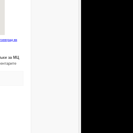
гоевград жк
ъки за МЦ
ентарите