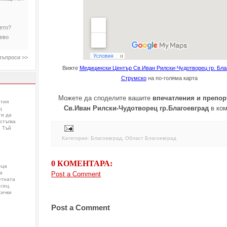
бето?
чево
въпроси >>
зглеждат
Вижте
Медицински Център Св.Иван Рилски-Чудотворец гр. Бла
Струмско
на по-голяма карта
на бебето
Можете да споделите вашите
впечатления и препор
етата?
ртия
Св.Иван Рилски-Чудотворец гр.Благоевград
в ком
ц
ия при
ти да
стъпка
с пухкава
. Тъй
Категории:
Благоевград
,
Област Благоевград
н сапун за
0 КОМЕНТАРА:
еца
а
Post a Comment
етната
сец.
сички
Post a Comment