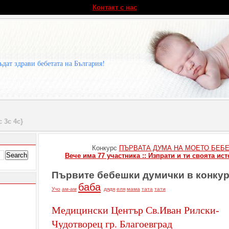
Контакт с нас
ъдат здрави бебетата на България!
с 3с 4с}
Конкурс
ПЪРВАТА ДУМА НА МОЕТО БЕБ
Вече има 77 участника :: Изпрати и ти своята ист
Първите бебешки думички в конку
баба
Учо
ам-ам
дядя
еля
мама
тата
тати
Медицински Център Св.Иван Рилски-
Чудотворец гр. Благоевград