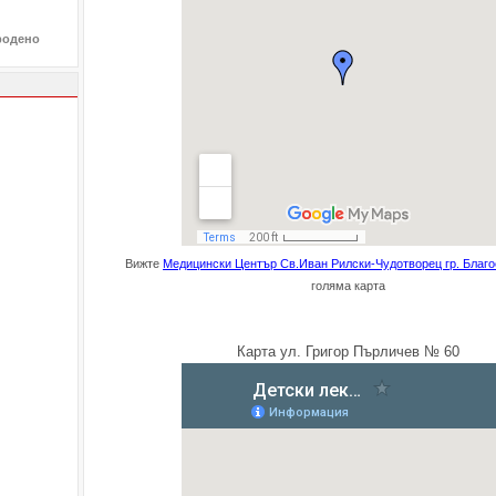
родено
Вижте
Медицински Център Св.Иван Рилски-Чудотворец гр. Благо
голяма карта
Карта ул. Григор Пърличев № 60