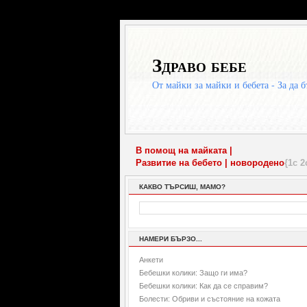
Здраво бебе
От майки за майки и бебета - За да б
В помощ на майката |
Развитие на бебето |
новородено
{1с 2
КАКВО ТЪРСИШ, МАМО?
НАМЕРИ БЪРЗО...
Анкети
Бебешки колики: Защо ги има?
Бебешки колики: Как да се справим?
Болести: Обриви и състояние на кожата