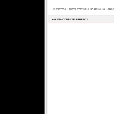
Прочетете цялата статия >>
Къпане на ново
КАК ПРИСПИВАТЕ БЕБЕТО?