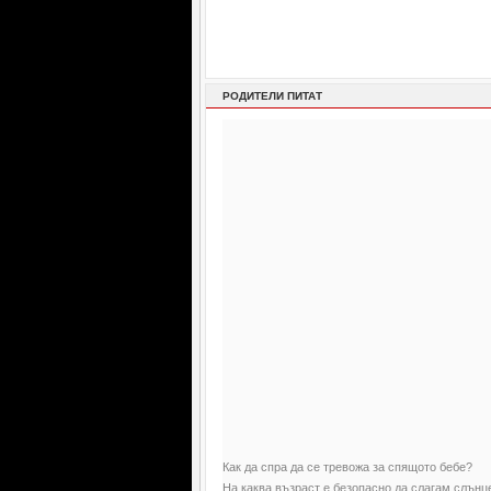
РОДИТЕЛИ ПИТАТ
Как да спра да се тревожа за спящото бебе?
На каква възраст е безопасно да слагам слън