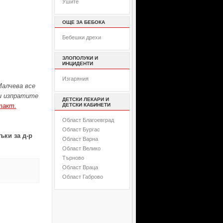
Ушите
ОЩЕ ЗА БЕБОКА
Бебешки дрехи
ЗЛОПОЛУКИ И
ИНЦИДЕНТИ
Изгаряния
алчева все
ни изпратите
ДЕТСКИ ЛЕКАРИ И
такт.
ДЕТСКИ КАБИНЕТИ
Област Благоевград
Област Бургас
ъки за д-р
Област Варна
Област Велико
Търново
Област Враца
Област Габрово