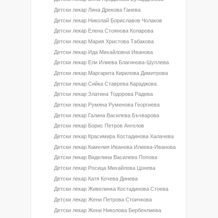
Детски лекар Лина Дрекова Ганева
Детски лекар Николай Бориславов Чолаков
Детски лекар Елена Стоянова Коларова
Детски лекар Мария Христова Табакова
Детски лекар Ида Михайловна Иванова
Детски лекар Ели Илиева Благинова-Шуплева
Детски лекар Маргарита Кирилова Димитрова
Детски лекар Сийка Ставрева Караджова
Детски лекар Златина Тодорова Радева
Детски лекар Румяна Руменова Георгиева
Детски лекар Галина Василева Бъчварова
Детски лекар Борис Петров Ангелов
Детски лекар Красимира Костадинова Халачева
Детски лекар Камелия Иванова Илиева-Иванова
Детски лекар Виделина Василева Попова
Детски лекар Росица Михайлова Цонева
Детски лекар Катя Кочева Динева
Детски лекар Живелинка Костадинова Стоева
Детски лекар Жени Петрова Стоичкова
Детски лекар Жени Николова Бербенлиева