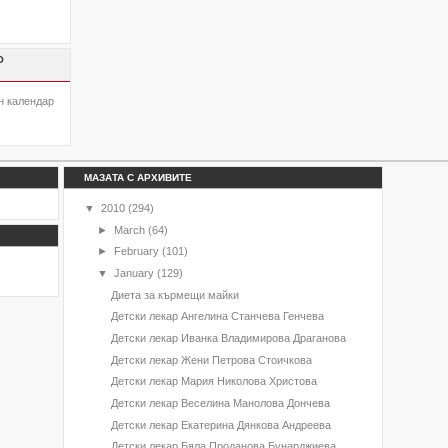
О
н календар
МАЗАТА С АРХИВИТЕ
▼
2010
(294)
►
March
(64)
►
February
(101)
▼
January
(129)
Диета за кърмещи майки
Детски лекар Ангелина Станчева Генчева
Детски лекар Иванка Владимирова Драганова
Детски лекар Жени Петрова Стоичкова
Детски лекар Мария Николова Христова
Детски лекар Веселина Манолова Дончева
Детски лекар Екатерина Дянкова Андреева
Детски лекар Бяла Проданова Бунарджиева