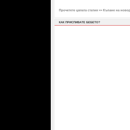
Прочетете цялата статия >>
Къпане на ново
КАК ПРИСПИВАТЕ БЕБЕТО?