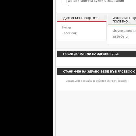
Детски млечни кухни в България
-
ЗДРАВО БЕБЕ ОЩЕ В...
ИЗТЕГЛИ НЕЩ
ПОЛЕЗНО...
Twitter
Имунизационе
FaceBook
за бебето
ПОСЛЕДОВАТЕЛИ НА ЗДРАВО БЕБЕ
СТАНИ ФЕН НА ЗДРАВО БЕБЕ ВЪВ FACEBOOK
Здраво Бебе :: от майки за майки и бебета
on Facebook