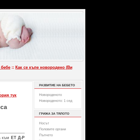
бе
::
Как се къпе новородено (Видео)
::
Имунизационен календар за 
РАЗВИТИЕ НА БЕБЕТО
Е
ория тук
Новороденото
Новороденото: 1 сед
рса
ГРИЖА ЗА ТЯЛОТО
Носът
Половите органи
Пъпчето
а
към
ЕТ Д-Р