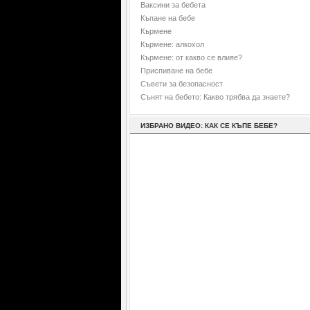
Ваксини за бебета
Къпане на бебе
Кърмене
Кърмене: алкохол
Кърмене: от какво се влияе?
Приспиване на бебе
Съвети за безопасност
Сънят на бебето: Какво трябва да знаете?
ИЗБРАНО ВИДЕО: КАК СЕ КЪПЕ БЕБЕ?