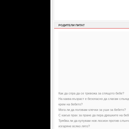
РОДИТЕЛИ ПИТАТ
Как да спра да се тревожа за спящото бебе?
На каква възраст е безопасно да слагам слън
крем на бебето?
Мога ли да ползвам клечки за уши за бебето?
С какъв прах за пране да пера дрешките на бе
Трябва ли да купувам нов лосион против слън
изгаряне всяко лято?
Нормално ли е бебето да мирише?