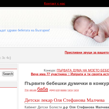
Контакт с нас
ъдат здрави бебетата на България!
Приспивни звуци за вашето бе
с 3с 4с}
Конкурс
ПЪРВАТА ДУМА НА МОЕТО БЕБ
Вече има 77 участника :: Изпрати и ти своята ист
Първите бебешки думички в конку
баба
Учо
ам-ам
дядя
еля
мама
тата
тати
Детски лекар Оля Стефанова Малчева
Кабинет Детски Болести
д-р Оля Стефанова Малчев