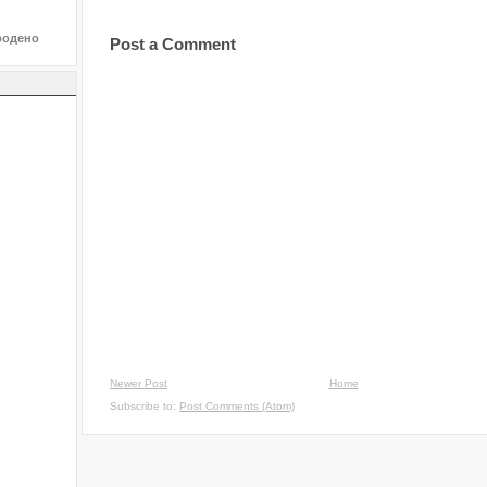
родено
Post a Comment
Newer Post
Home
Subscribe to:
Post Comments (Atom)