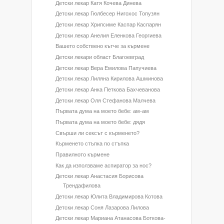
Детски лекар Катя Кочева Динева
Детски лекар Гюлбесер Нигохос Топузян
Детски лекар Хрипсиме Каспар Каспарян
Детски лекар Анелия Еленкова Георгиева
Вашето собствено кътче за кърмене
Детски лекари област Благоевград
Детски лекар Вера Емилова Папучиева
Детски лекар Лиляна Кирилова Ашминова
Детски лекар Анка Петкова Бахчеванова
Детски лекар Оля Стефанова Малчева
Първата дума на моето бебе: ам-ам
Първата дума на моето бебе: дядя
Свърши ли сексът с кърменето?
Кърменето стъпка по стъпка
Правилното кърмене
Как да използваме аспиратор за нос?
Детски лекар Анастасия Борисова
Трендафилова
Детски лекар Юлита Владимирова Котова
Детски лекар Соня Лазарова Лилова
Детски лекар Мариана Атанасова Боткова-