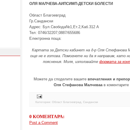
ОЛЯ МАЛЧЕВА-АИПСИМП-ДЕТСКИ БОЛЕСТИ
Област Благоевград
Гр.Сандански
Адрес: Бул.Свобода№1,Ет.2,Каб.312 А
Тел: 0746/32207;0887/655686
Електронна поща:
Картата за Детски кабинет на д-р Оля Стефанова М
още не е готова. Помогнете ни да я направим, като 
пояснения. Моля, използвайте
формата за кон
Можете да споделите вашите
впечатления и препор
Оля Стефанова Малчеваа
в коментарите
Категории:
Област Благоевград
,
Сандански
0 КОМЕНТАРА:
Post a Comment