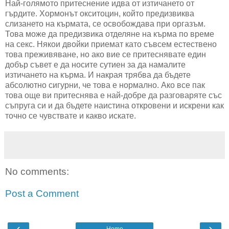
Най-голямото притеснение идва от изтичането от
гърдите. Хормонът окситоцин, който предизвиква
слизането на кърмата, се освобождава при оргазъм.
Това може да предизвика отделяне на кърма по време
на секс. Някои двойки приемат като съвсем естествено
това преживяване, но ако вие се притеснявате един
добър съвет е да носите сутиен за да намалите
изтичането на кърма. И накрая трябва да бъдете
абсолютно сигурни, че това е нормално. Ако все пак
това още ви притеснява е най-добре да разговаряте със
съпруга си и да бъдете наистина откровени и искрени как
точно се чувствате и какво искате.
No comments:
Post a Comment
‹
›
Home