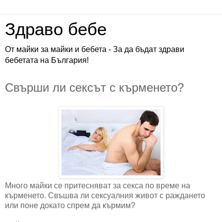
Здраво бебе
От майки за майки и бебета - За да бъдат здрави
бебетата на България!
Свърши ли сексът с кърменето?
Много майки се притесняват за секса по време на
кърменето. Свъшва ли сексуалния живот с раждането
или поне докато спрем да кърмим?