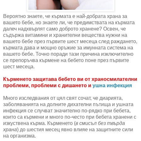
Вероятно знаете, че кърмата е най-добрата храна за
вашето бебе, но знаете ли, че предимствата на кърмата
далеч надхвърлят само доброто хранене? Освен, че
съдържа витамини и хранителни вещества нужни на
вашето бебе през първите шест месеца след раждането,
кърмата дава и мощно оръжие за имунната система на
вашето бебе. Точно поради тази причина изключително
се препоръчва кърмене на бебето поне през първите
шест месеца.
Кърменето защитава бебето ви от храносмилателни
проблеми, проблеми с дишането и
ушна инфекция
Много изследвания от цял свят сочат, че диарията,
заболяванията на долните дихателни пътища и ушната
инфекция се случват значително по-рядко при бебета,
които са кърмени и много по-често при бебета хранени с
изкуствена кърма. Кърменето (
в смисъл без твърда
храна
) до шестия месец явно влияе на защитните сили
на организма.