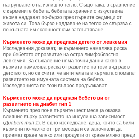
натрупването на излишно тегло. Също така, в сравнение
с кърмените бебета, бебетата хранени с изкуствена
кърма наддават по-бързо през първите седмици от
живота си. Това бързо наддаване на тегло се свързва с
по-късната им склонност към затлъстяване
Кърменето може да предпази детето от левкемия
Изследвания доказват, че кърменето намалява риска
при бебетата от развитие на остра лимфобластна
левкемия. За съжаление няма точни данни какво в
кърмата намалява риска от развитие на този вид рак в
детството, но се счита, че антителата в кърмата спомагат
развитието на имунната система на бебето.
Изследванията по този въпрос продължават
Кърменето може да предпази бебето ви от
развитието на диабет тип 1
Кърменето през поне първите шест месеца оказва
влияние върху развитието на инсулинна зависимост
(
Диабет тип 1
). В едно изследване, деца, които са били
кърмени по-малко от три месеца и са започнали да
приемат краве мляко или продукти от краве мляко преди