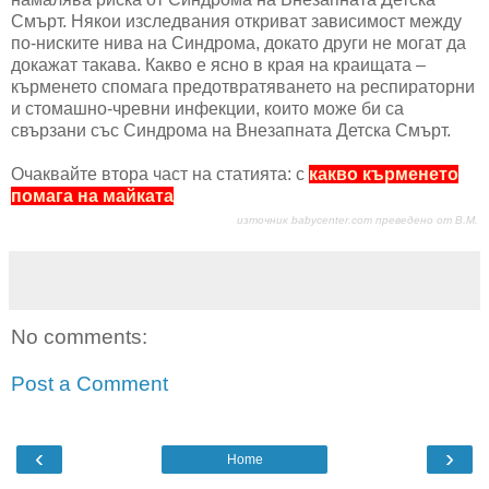
Смърт. Някои изследвания откриват зависимост между
по-ниските нива на Синдрома, докато други не могат да
докажат такава. Какво е ясно в края на краищата –
кърменето спомага предотвратяването на респираторни
и стомашно-чревни инфекции, които може би са
свързани със Синдрома на Внезапната Детска Смърт.
Очаквайте втора част на статията: с
какво кърменето
помага на майката
източник babycenter.com преведено от В.М.
No comments:
Post a Comment
‹
›
Home