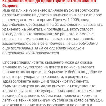
Кърменето може да предотврати затлъстяване в
бъдеще
Има ли или не кърменето влияние върху вероятността
от затлъстяване на детето в по-късна възнраст е въпрос
разглеждан от много време. През май 2005, след
задълбочено обобщаване на 61 изследвания свързани с
храненето на бебетата и последваща затлъстялост,
изследователите заключават, че ранното кърмене е
свързано с намаляване на риска от затлъстяване (
в
заключението обаче се отбелязва, че са необходими
още изследвания за да се определи доколко е
съществена тази зависимост
)
Според специалистите, кърменето може да оказва
влияние върху теглото на детето в по-късна възраст
поради няколко причини: Кърмените бебета по-добре се
спавят с регулиране на храненето, в резултат на
здравословните навици изградени от кърменето.
Кърмата съдържа по-малко инсулин от изкуствената
кърма (инсулинът стимулира производството на мастни
тъкани). И кърмените бебета имат повече от хормона
лептин в техния организъм, съставка за която се твърди,
че оказва влияние върху регулацията на апетита и