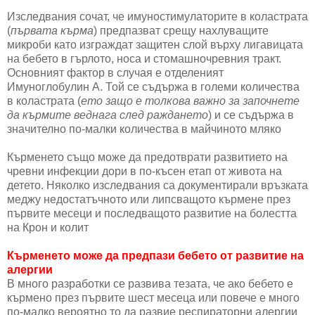
Изследвания сочат, че имуностимулаторите в коластрата
(
първата кърма
) предпазват срещу нахлуващите
микроби като изграждат защитен слой върху лигавицата
на бебето в гърлото, носа и стомашночревния тракт.
Основният фактор в случая е отделеният
Имуноглобулин А. Той се съдържа в големи количества
в коластрата (
ето защо е толкова важно за започнете
да кърмите веднага след раждането
) и се съдържа в
значително по-малки количества в майчиното мляко
Кърменето също може да предотврати развитието на
чревни инфекции дори в по-късен етап от живота на
детето. Няколко изследвания са документирали връзката
меджу недостатъчното или липсващото кърмене през
първите месеци и последващото развитие на болестта
на Крон и колит
Кърменето може да предпази бебето от развитие на
алергии
В много разработки се развива тезата, че ако бебето е
кърмено през първите шест месеца или повече е много
по-малко вероятно то да развие респираторни алергии