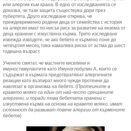
или алергии към храна. В едно от изследванията се
доказва, че тази защита съществува дори през
пубертета. Друго изследване открива, че
преждевременно родени деца от семейства с история
на алергии имат по-нисък риск за развитие на екзема от
деца хранени с изкуствена кърма. Трето изследване
извежда изводите, че ако бебето е кърмено поне до
четвъртия месец това намалява риска от астма до шест
годишна възраст.
Учените смятат, че мастните киселини и
имуностимулантите като Имуноглобулин А, които се
съдържат в кърмата предотвратяват алергичните
реакции като възпират много чужди протеини да
навлязат в организма на бебето. (
Протеините в
кравето мляко са един от най-често срещаните
алергени, и поради това бебетата хранени с
изкуствена кърма на основа на кравето мляко, имат
склонност да развиват повече алергии от кърмените
бебета
)