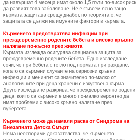
да навършат 4 месеца имат около 1,5 пъти по-висок риск
да развият това заболяване. Не е съвсем ясно защо
кърмата защитава срещу диабет, но теорията е, че
защитата се дължи на имунните фактори в кърмата.
Кърменето предотвратява инфекции при
преждевременно родените бебета и високо кръвно
налягане по-късно през живота
Кърмата изглежда осигурява специална защита за
преждевременно родените бебета. Едно изследване
сочи, че при бебета с тегло под нормата при раждане,
когато са кърмени случаите на сериозни кръвни
инфекции и менингит са значително по-малко от
аналогичните при деца хранени с изкуствена кърма.
Друго изследване разкрива, че преждевременно родени
деца, които са кърмени е много по-малко вероятно да
имат проблеми с високо кръвно налягане през
пубертета.
Кърменето може да намали раска от Синдрома на
Внезапната Детска Смърт
Няма неоспорими доказателства, че кърменето
намалява риска от Синдрома на Внезапната Детска