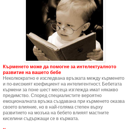
Кърменето може да помогне за интелектуалното
развитие на вашето бебе
Неколкократно е изследвана връзката между кърменето
и по-високият коефициент на интелигентност. Бебетата
кърмени за поне шест месеца изглежда имат някакво
предимство. Според специалистите вероятно
емоционалната връзка създавана при кърменето оказва
своето влияние, но в най-голяма степен върху
развитието на мозъка на бебето влияят мастните
киселини съдържащи се в кърмата.