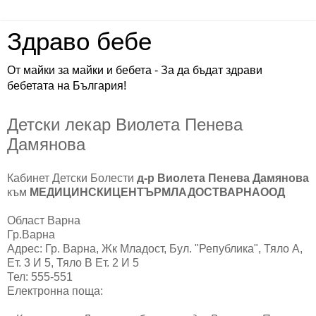
Здраво бебе
От майки за майки и бебета - За да бъдат здрави
бебетата на България!
Детски лекар Виолета Пенева
Дамянова
Кабинет Детски Болести
д-р Виолета Пенева Дамянова
към
МЕДИЦИНСКИЦЕНТЪРМЛАДОСТВАРНАООД
Област Варна
Гр.Варна
Адрес: Гр. Варна, Жк Младост, Бул. "Република", Тяло А,
Ет. 3 И 5, Тяло В Ет. 2 И 5
Тел: 555-551
Електронна поща: