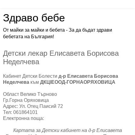
Здраво бебе
От майки за майки и бебета - За да бъдат здрави
бебетата на България!
Детски лекар Елисавета Борисова
Неделчева
Кабинет Детски Болести
д-р Елисавета Борисова
Неделчева
към
ДКЦІЕООД-ГОРНАОРЯХОВИЦА
Област Велико Търново
Гр.Горна Оряховица
Адрес: Ул. Отец Паисий 72
Тел: 061864101
Електронна поща:
Картата за Детски кабинет на д-р Елисавета