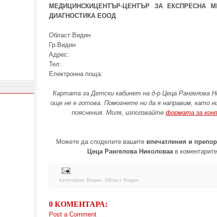
МЕДИЦИНСКИЦЕНТЪР-ЦЕНТЪР ЗА ЕКСПРЕСНА М
ДИАГНОСТИКА ЕООД
Област Видин
Гр.Видин
Адрес:
Тел:
Електронна поща:
Картата за Детски кабинет на д-р Цеца Рангелова Н
още не е готова. Помогнете ни да я направим, като 
пояснения. Моля, използвайте
формата за кон
Можете да споделите вашите
впечатления и препор
Цеца Рангелова Николоваа
в коментарите
Категории:
Видин
,
Област Видин
0 КОМЕНТАРА:
Post a Comment