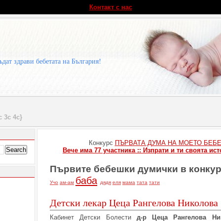
Контакт с нас
ъдат здрави бебетата на България!
с 3с 4с}
Конкурс
ПЪРВАТА ДУМА НА МОЕТО БЕБ
Вече има 77 участника :: Изпрати и ти своята ист
Първите бебешки думички в конку
баба
Учо
ам-ам
дядя
еля
мама
тата
тати
Детски лекар Цеца Рангелова Николова
Кабинет Детски Болести
д-р Цеца Рангелова Ни