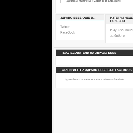
Детски млечни кухни в България
-
ЗДРАВО БЕБЕ ОЩЕ В...
ИЗТЕГЛИ НЕЩ
ПОЛЕЗНО...
Twitter
Имунизационе
FaceBook
за бебето
ПОСЛЕДОВАТЕЛИ НА ЗДРАВО БЕБЕ
СТАНИ ФЕН НА ЗДРАВО БЕБЕ ВЪВ FACEBOOK
Здраво Бебе :: от майки за майки и бебета
on Facebook