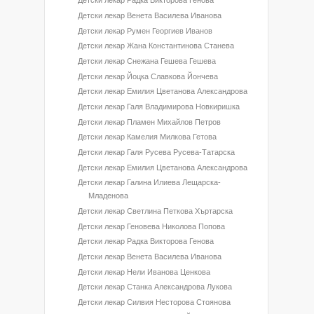
Детски лекар Радка Викторова Генова
Детски лекар Венета Василева Иванова
Детски лекар Румен Георгиев Иванов
Детски лекар Жана Константинова Станева
Детски лекар Снежана Гешева Гешева
Детски лекар Йоцка Славкова Йончева
Детски лекар Емилия Цветанова Александрова
Детски лекар Галя Владимирова Новкиришка
Детски лекар Пламен Михайлов Петров
Детски лекар Камелия Милкова Гетова
Детски лекар Галя Русева Русева-Татарска
Детски лекар Емилия Цветанова Александрова
Детски лекар Галина Илиева Лещарска-
Младенова
Детски лекар Светлина Петкова Хъртарска
Детски лекар Геновева Николова Попова
Детски лекар Радка Викторова Генова
Детски лекар Венета Василева Иванова
Детски лекар Нели Иванова Ценкова
Детски лекар Станка Александрова Лукова
Детски лекар Силвия Несторова Стоянова