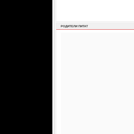
РОДИТЕЛИ ПИТАТ
Как да спра да се тревожа за спящото бебе?