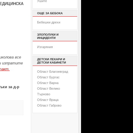
Ушите
ЕДИЦИНСКА
ОЩЕ ЗА БЕБОКА
Бебешки дрехи
ЗЛОПОЛУКИ И
ИНЦИДЕНТИ
Изгаряния
иколова все
ДЕТСКИ ЛЕКАРИ И
ни изпратите
ДЕТСКИ КАБИНЕТИ
такт.
Област Благоевград
Област Бургас
Област Варна
ъки за д-р
Област Велико
Търново
Област Враца
Област Габрово