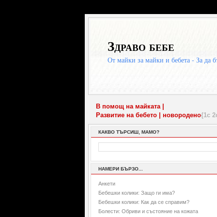
Здраво бебе
От майки за майки и бебета - За да б
В помощ на майката |
Развитие на бебето |
новородено
{1с 2
КАКВО ТЪРСИШ, МАМО?
НАМЕРИ БЪРЗО...
Анкети
Бебешки колики: Защо ги има?
Бебешки колики: Как да се справим?
Болести: Обриви и състояние на кожата