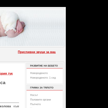
Приспивни звуци за вашето бебе
::
Как се къпе новородено 
РАЗВИТИЕ НА БЕБЕТО
Е
ория тук
Новороденото
Новороденото: 1 сед
рса
ГРИЖА ЗА ТЯЛОТО
Носът
Половите органи
Пъпчето
колова
към