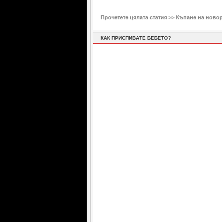
Прочетете цялата статия >>
Къпане на ново
КАК ПРИСПИВАТЕ БЕБЕТО?