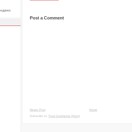
родено
Post a Comment
Newer Post
Home
Subscribe to:
Post Comments (Atom)