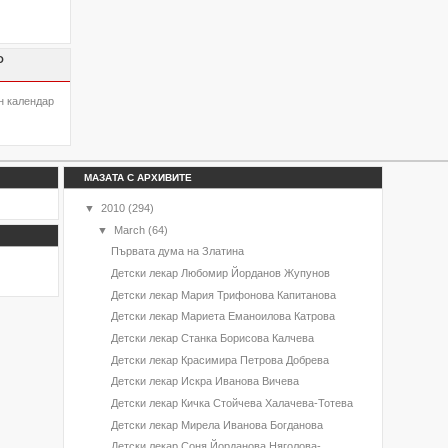
О
н календар
МАЗАТА С АРХИВИТЕ
▼
2010
(294)
▼
March
(64)
Първата дума на Златина
Детски лекар Любомир Йорданов Жупунов
Детски лекар Мария Трифонова Капитанова
Детски лекар Мариета Еманоилова Катрова
Детски лекар Станка Борисова Калчева
Детски лекар Красимира Петрова Добрева
Детски лекар Искра Иванова Вичева
Детски лекар Кичка Стойчева Халачева-Тотева
Детски лекар Мирела Иванова Богданова
Детски лекар Соня Йорданова Няголова-