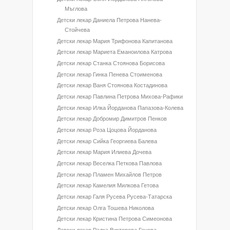
Мъглова
Детски лекар Даниела Петрова Нанева-
Стойчева
Детски лекар Мария Трифонова Капитанова
Детски лекар Мариета Еманоилова Катрова
Детски лекар Станка Стоянова Борисова
Детски лекар Гинка Пенева Стоименова
Детски лекар Ваня Стоянова Костадинова
Детски лекар Павлина Петрова Михова-Рафики
Детски лекар Илка Йорданова Папазова-Колева
Детски лекар Добромир Димитров Пенков
Детски лекар Роза Цоцова Йорданова
Детски лекар Сийка Георгиева Балева
Детски лекар Мария Илиева Дочева
Детски лекар Веселка Петкова Павлова
Детски лекар Пламен Михайлов Петров
Детски лекар Камелия Милкова Гетова
Детски лекар Галя Русева Русева-Татарска
Детски лекар Олга Тошева Николова
Детски лекар Кристина Петрова Симеонова