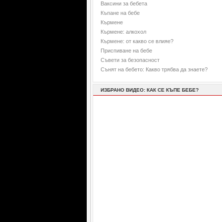
Ваксини за бебета
Къпане на бебе
Кърмене
Кърмене: алкохол
Кърмене: от какво се влияе?
Приспиване на бебе
Съвети за безопасност
Сънят на бебето: Какво трябва да знаете?
ИЗБРАНО ВИДЕО: КАК СЕ КЪПЕ БЕБЕ?