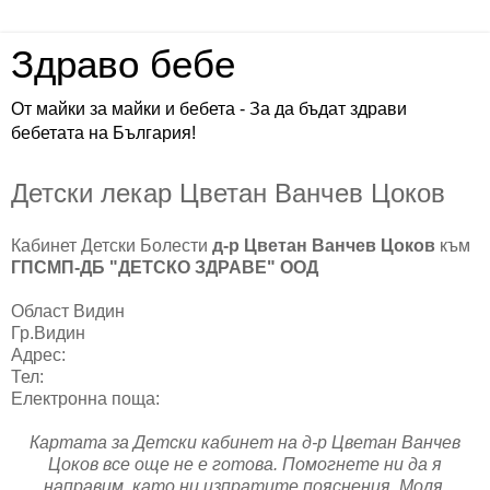
Здраво бебе
От майки за майки и бебета - За да бъдат здрави
бебетата на България!
Детски лекар Цветан Ванчев Цоков
Кабинет Детски Болести
д-р Цветан Ванчев Цоков
към
ГПСМП-ДБ "ДЕТСКО ЗДРАВЕ" ООД
Област Видин
Гр.Видин
Адрес:
Тел:
Електронна поща:
Картата за Детски кабинет на д-р Цветан Ванчев
Цоков все още не е готова. Помогнете ни да я
направим, като ни изпратите пояснения. Моля,